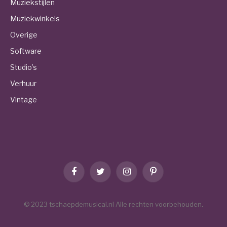
Muziekstijlen
Muziekwinkels
Overige
Software
Studio’s
Verhuur
Vintage
Facebook
Twitter
Instagram
Pinterest
© 2023 tschaepdemusical.nl Alle rechten voorbehouden.